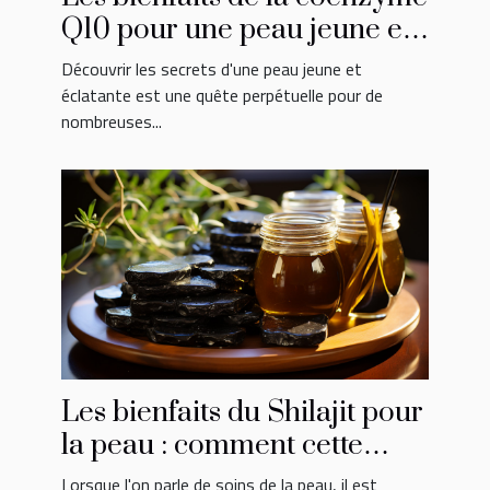
Q10 pour une peau jeune et
éclatante
Découvrir les secrets d'une peau jeune et
éclatante est une quête perpétuelle pour de
nombreuses...
Les bienfaits du Shilajit pour
la peau : comment cette
substance naturelle peut
Lorsque l'on parle de soins de la peau, il est