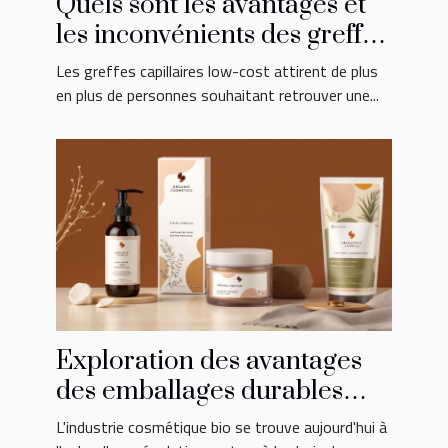
Quels sont les avantages et
les inconvénients des greffes
capillaires low-cost ?
Les greffes capillaires low-cost attirent de plus
en plus de personnes souhaitant retrouver une...
Exploration des avantages
des emballages durables
dans les cosmétiques bio
L'industrie cosmétique bio se trouve aujourd'hui à