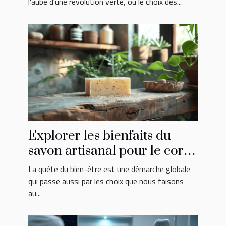
l'aube d'une révolution verte, où le choix des...
Explorer les bienfaits du
savon artisanal pour le corps
et l'esprit
La quête du bien-être est une démarche globale
qui passe aussi par les choix que nous faisons
au...