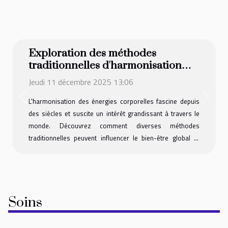
Exploration des méthodes
traditionnelles d'harmonisation
des énergies corporelles
Jeudi 11 décembre 2025 13:06
Previous
Next
L'harmonisation des énergies corporelles fascine depuis
des siècles et suscite un intérêt grandissant à travers le
monde. Découvrez comment diverses méthodes
traditionnelles peuvent influencer le bien-être global et
favoriser l'équilibre intérieur. Plongez dans cet univers où
chaque approche propose une perspective unique sur la
circulation énergétique et les pratiques pour la réguler.
Laissez-vous guider à travers ces techniques ancestrales
Soins
pour enrichir votre compréhension et, peut-être,
transformer votre quotidien. Comprendre le concept
d'énergie Dans les traditions ancestrales à travers...