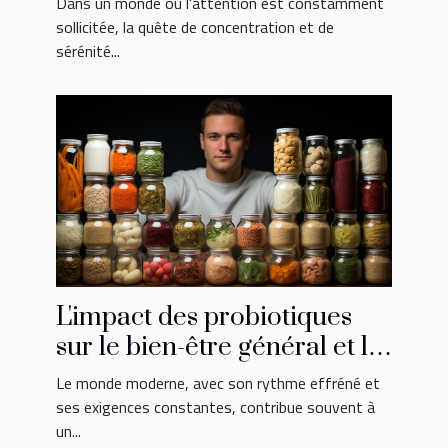
Dans un monde où l'attention est constamment
méditation
sollicitée, la quête de concentration et de
sérénité...
L'impact des probiotiques
sur le bien-être général et la
réduction du stress
Le monde moderne, avec son rythme effréné et
ses exigences constantes, contribue souvent à
un...