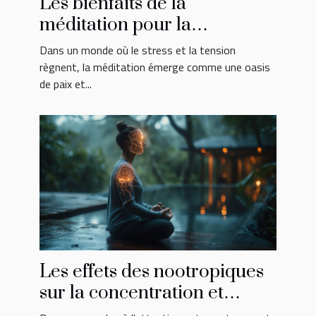
Les bienfaits de la
méditation pour la
relaxation et le bien-être
Dans un monde où le stress et la tension
sexuel
règnent, la méditation émerge comme une oasis
de paix et...
Les effets des nootropiques
sur la concentration et
l'amélioration de la